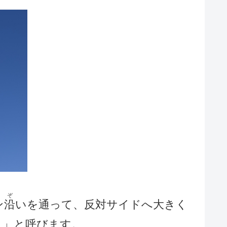
ぞ
ン
沿
いを通って、反対サイドへ大きく
）
」と呼びます。