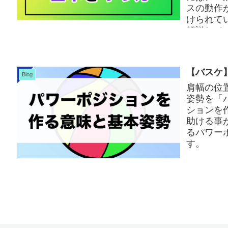
スの動作
けられて
解説して
【バスケ
Blog
肩幅の位
姿勢を「
ションを
助ける事
るパワー
す。