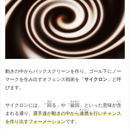
動きの中からバックスクリーンを作り、ゴール下にノー
マークを生み出すオフェンス戦術を「
サイクロン
」と呼
びます。
まわ
せんかい
ふく
サイクロンには、「
回
る」や「
旋回
」といった意味が
含
れんけい
まれる通り、
選手達が動きの中から
連携
を行いチャンス
を作り出すフォーメーション
です。