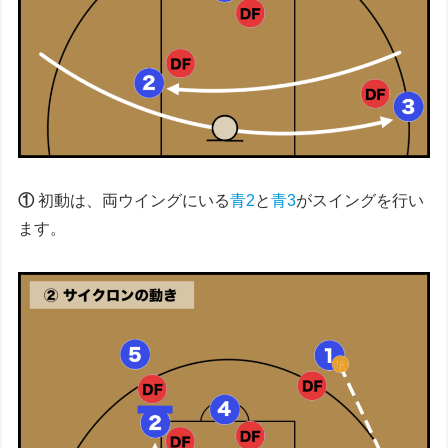
①
初動は、両ウイングにいる
青2
と
青3
がスイングを行い
ます。